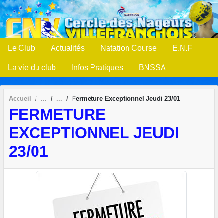
Panneau de gestion des cookies
Le Club
Actualités
Natation Course
E.N.F
La vie du club
Infos Pratiques
BNSSA
Accueil
Fermeture Exceptionnel Jeudi 23/01
FERMETURE
EXCEPTIONNEL JEUDI
23/01