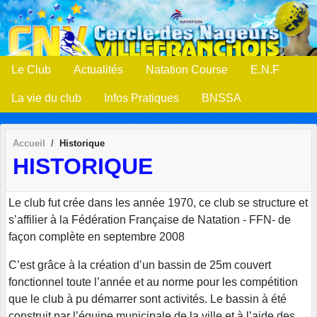
Panneau de gestion des cookies
Le Club
Actualités
Natation Course
E.N.F
La vie du club
Infos Pratiques
BNSSA
Accueil
Historique
HISTORIQUE
Le club fut crée dans les année 1970, ce club se structure et
s’affilier à la Fédération Française de Natation - FFN- de
façon complète en septembre 2008
C’est grâce à la création d’un bassin de 25m couvert
fonctionnel toute l’année et au norme pour les compétition
que le club à pu démarrer sont activités. Le bassin à été
construit par l’équipe municipale de la ville et à l’aide des