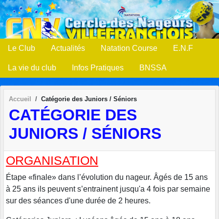
Panneau de gestion des cookies
Le Club
Actualités
Natation Course
E.N.F
La vie du club
Infos Pratiques
BNSSA
Accueil
Catégorie des Juniors / Séniors
CATÉGORIE DES
JUNIORS / SÉNIORS
ORGANISATION
Étape «finale» dans l’évolution du nageur. Âgés de 15 ans
à 25 ans ils peuvent s’entrainent jusqu'a 4 fois par semaine
sur des séances d'une durée de 2 heures.