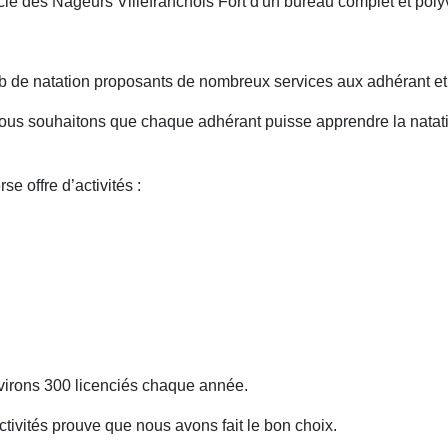
cle des Nageurs Villefranchois Fort d'un bureau complet et poly
ub de natation proposants de nombreux services aux adhérant et 
nous souhaitons que chaque adhérant puisse apprendre la natation
e offre d’activités :
nvirons 300 licenciés chaque année.
ivités prouve que nous avons fait le bon choix.