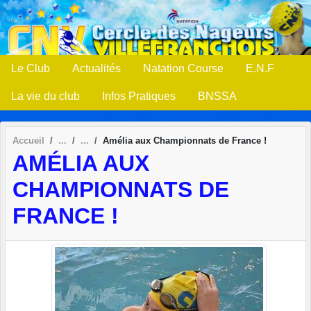
Panneau de gestion des cookies
Le Club
Actualités
Natation Course
E.N.F
La vie du club
Infos Pratiques
BNSSA
Accueil
Amélia aux Championnats de France !
AMÉLIA AUX
CHAMPIONNATS DE
FRANCE !