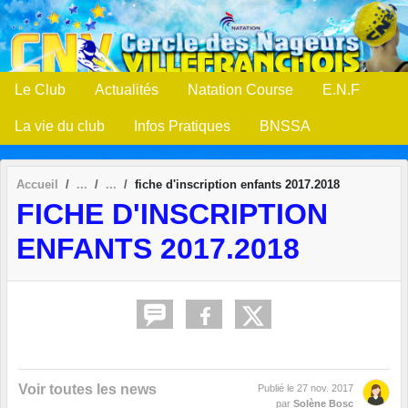
Panneau de gestion des cookies
Le Club
Actualités
Natation Course
E.N.F
La vie du club
Infos Pratiques
BNSSA
Accueil
fiche d'inscription enfants 2017.2018
FICHE D'INSCRIPTION
ENFANTS 2017.2018
Voir toutes les news
Publié le
27 nov. 2017
par
Solène Bosc