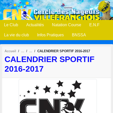
Panneau de gestion des cookies
Le Club
Actualités
Natation Course
E.N.F
La vie du club
Infos Pratiques
BNSSA
Accueil
CALENDRIER SPORTIF 2016-2017
CALENDRIER SPORTIF
2016-2017