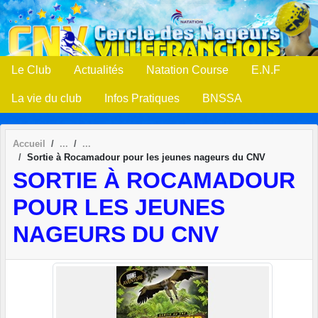
Panneau de gestion des cookies
Le Club
Actualités
Natation Course
E.N.F
La vie du club
Infos Pratiques
BNSSA
Accueil
Sortie à Rocamadour pour les jeunes nageurs du CNV
SORTIE À ROCAMADOUR
POUR LES JEUNES
NAGEURS DU CNV