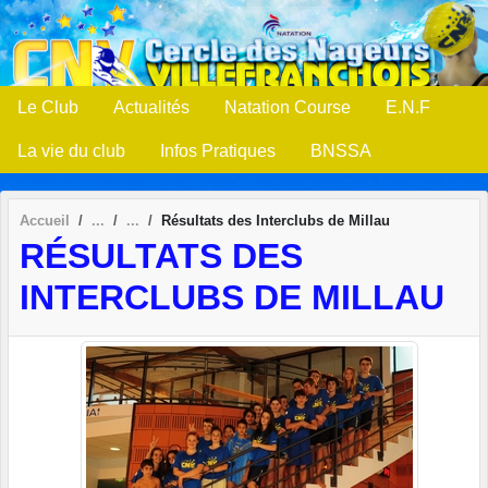
Panneau de gestion des cookies
Le Club
Actualités
Natation Course
E.N.F
La vie du club
Infos Pratiques
BNSSA
Accueil
Résultats des Interclubs de Millau
RÉSULTATS DES
INTERCLUBS DE MILLAU