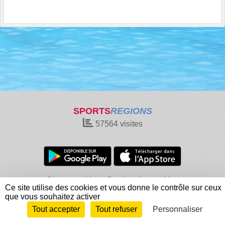
SPORTS
REGIONS
57564
visites
Charte cookies
Gestion des cookies
Ce site utilise des cookies et vous donne le contrôle sur ceux
Informations légales
Signaler un contenu inapproprié
que vous souhaitez activer
Tout accepter
Tout refuser
Personnaliser
Envie de participer ?
Connexion