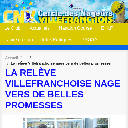
Panneau de gestion des cookies
Le Club
Actualités
Natation Course
E.N.F
La vie du club
Infos Pratiques
BNSSA
Accueil
La relève Villefranchoise nage vers de belles promesses
LA RELÈVE
VILLEFRANCHOISE NAGE
VERS DE BELLES
PROMESSES