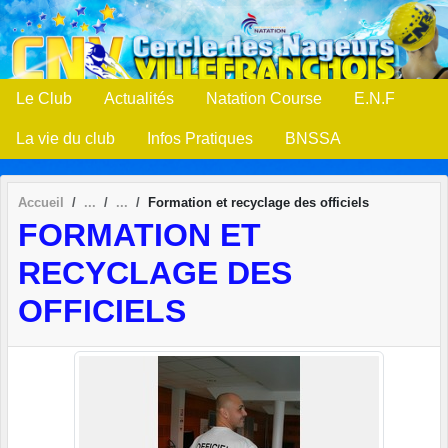
Panneau de gestion des cookies
Le Club
Actualités
Natation Course
E.N.F
La vie du club
Infos Pratiques
BNSSA
Accueil
Formation et recyclage des officiels
FORMATION ET
RECYCLAGE DES
OFFICIELS