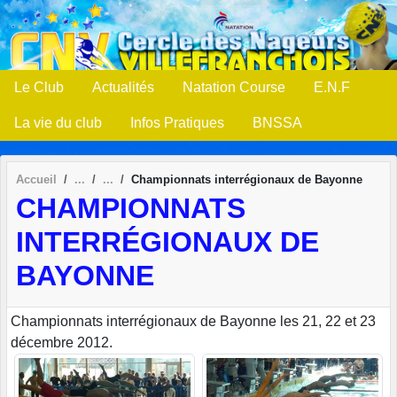
Panneau de gestion des cookies
Le Club
Actualités
Natation Course
E.N.F
La vie du club
Infos Pratiques
BNSSA
Accueil
Championnats interrégionaux de Bayonne
CHAMPIONNATS
INTERRÉGIONAUX DE
BAYONNE
Championnats interrégionaux de Bayonne les 21, 22 et 23
décembre 2012.