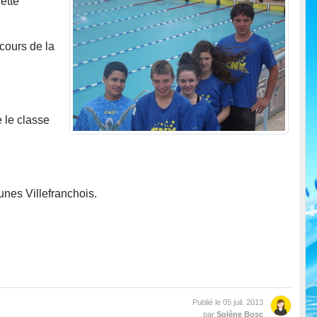
ette
cours de la
 le classe
unes Villefranchois.
Publié le
05 juil. 2013
par
Solène Bosc