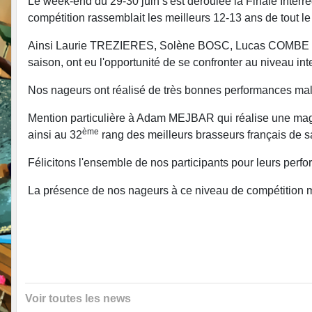
Le week-end du 29-30 juin s'est déroulée la Finale Interr
compétition rassemblait les meilleurs 12-13 ans de tout l
Ainsi Laurie TREZIERES, Solène BOSC, Lucas COMBE et A
saison, ont eu l'opportunité de se confronter au niveau int
Nos nageurs ont réalisé de très bonnes performances mal
Mention particulière à Adam MEJBAR qui réalise une magn
ème
ainsi au 32
rang des meilleurs brasseurs français de s
Félicitons l'ensemble de nos participants pour leurs perfo
La présence de nos nageurs à ce niveau de compétition mo
Voir toutes les news