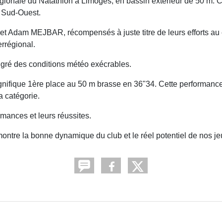
égionale du Natathlon à Limoges, en bassin extérieur de 50 m. C
e Sud-Ouest.
dam MEJBAR, récompensés à juste titre de leurs efforts au 
errégional.
gré des conditions météo exécrables.
ifique 1ère place au 50 m brasse en 36"34. Cette performance
a catégorie.
rmances et leurs réussites.
ntre la bonne dynamique du club et le réel potentiel de nos je