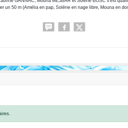
Laurine GANNAC, Mouna MEJBAR et Solène BOSC s'est qualifié
er un 50 m (Amélia en pap, Solène en nage libre, Mouna en dos e
ires.