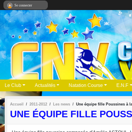
Panneau de gestion des cookies
Se connecter
Le Club
Actualités
Natation Course
E.N.F
Accueil
2011-2012
Les news
Une équipe fille Poussines à 
UNE ÉQUIPE FILLE POUSS