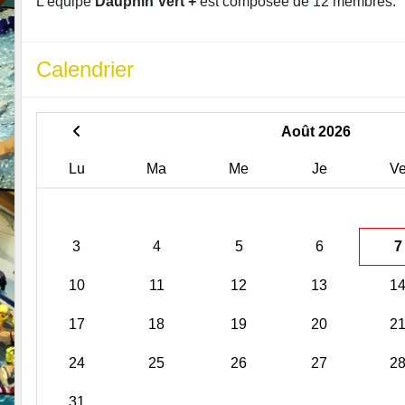
L'équipe
Dauphin Vert +
est composée de 12 membres.
Calendrier
Août 2026
Lu
Ma
Me
Je
V
3
4
5
6
7
10
11
12
13
1
17
18
19
20
2
24
25
26
27
2
31