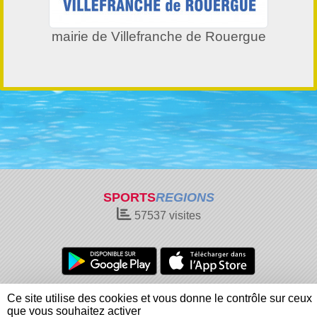
mairie de Villefranche de Rouergue
SPORTS
REGIONS
57537
visites
Charte cookies
Gestion des cookies
Ce site utilise des cookies et vous donne le contrôle sur ceux
Informations légales
Signaler un contenu inapproprié
que vous souhaitez activer