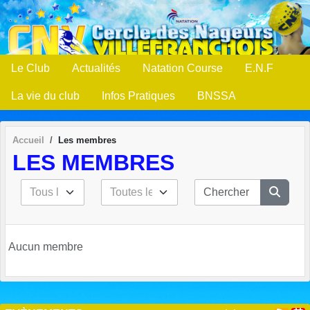
Panneau de gestion des cookies
Le Club
Actualités
Natation Course
E.N.F
La vie du club
Infos Pratiques
BNSSA
Accueil
Les membres
LES MEMBRES
Aucun membre